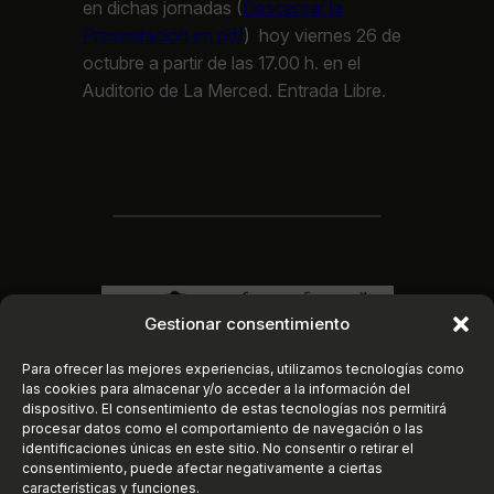
en dichas jornadas (
Descargar la
Presentación en pdf
) hoy viernes 26 de
octubre a partir de las 17.00 h. en el
Auditorio de La Merced. Entrada Libre.
Gestionar consentimiento
Para ofrecer las mejores experiencias, utilizamos tecnologías como
las cookies para almacenar y/o acceder a la información del
dispositivo. El consentimiento de estas tecnologías nos permitirá
procesar datos como el comportamiento de navegación o las
identificaciones únicas en este sitio. No consentir o retirar el
consentimiento, puede afectar negativamente a ciertas
características y funciones.