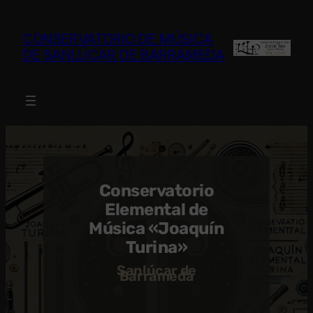
Saltar
al
CONSERVATORIO DE MÚSICA
contenido
DE SANLÚCAR DE BARRAMEDA
Conservatorio
Elemental de
Música «Joaquín
Turina»
Sanlúcar de
Barrameda