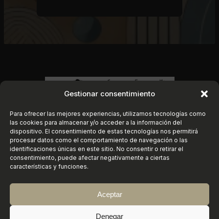
Gestionar consentimiento
Para ofrecer las mejores experiencias, utilizamos tecnologías como
las cookies para almacenar y/o acceder a la información del
dispositivo. El consentimiento de estas tecnologías nos permitirá
procesar datos como el comportamiento de navegación o las
identificaciones únicas en este sitio. No consentir o retirar el
consentimiento, puede afectar negativamente a ciertas
características y funciones.
Aceptar
Instagram
https://www.faceboo
X
©
2026
Conservatorio Elemental de Música
Denegar