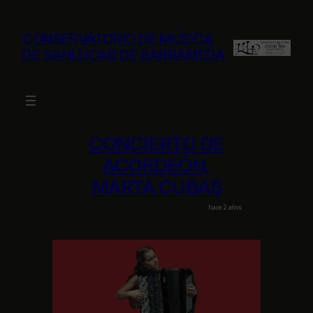
Saltar
al
CONSERVATORIO DE MÚSICA
contenido
DE SANLÚCAR DE BARRAMEDA
CONCIERTO DE
ACORDEÓN,
MARTA CUBAS
hace 2 años