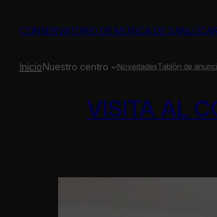
Saltar
al
CONSERVATORIO DE MÚSICA DE SANLÚCA
contenido
Inicio
Nuestro centro
Novedades
Tablón de anunc
VISITA AL 