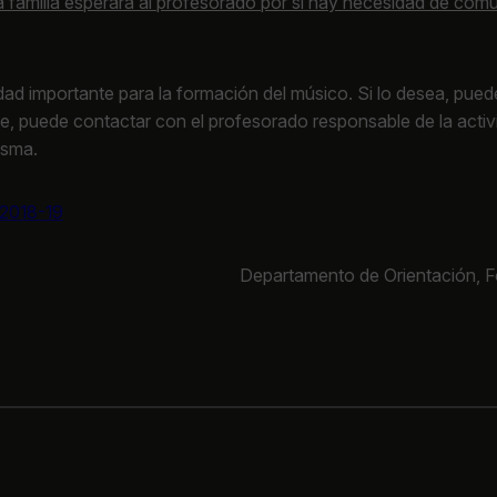
a familia esperará al profesorado por si hay necesidad de comu
d importante para la formación del músico. Si lo desea, puede c
e, puede contactar con el profesorado responsable de la activi
isma.
 2018-19
Departamento de Orientación, F