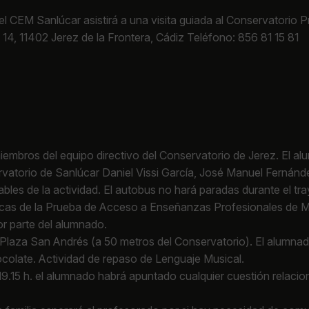
l CEM Sanlúcar asistirá a una visita guiada al Conservatorio P
, 14, 11402 Jerez de la Frontera, Cádiz Teléfono: 856 81 15 81
 miembros del equipo directivo del Conservatorio de Jerez. E
ervatorio de Sanlúcar Daniel Vissi García, José Manuel Fernán
es de la actividad. El autobus no hará paradas durante el tra
icas de la Prueba de Acceso a Enseñanzas Profesionales de Músi
or parte del alumnado.
Plaza San Andrés (a 50 metros del Conservatorio). El alumnado
colate. Actividad de repaso de Lenguaje Musical.
 19.15 h. el alumnado habrá apuntado cualquier cuestión relac