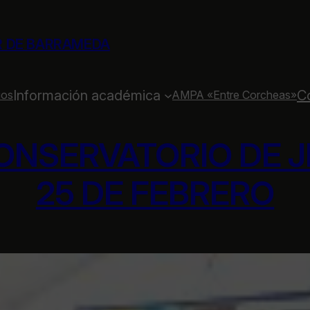
R DE BARRAMEDA
Información académica
C
ios
AMPA «Entre Corcheas»
CONSERVATORIO DE 
25 DE FEBRERO