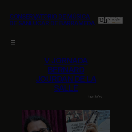
Saltar
al
CONSERVATORIO DE MÚSICA
contenido
DE SANLÚCAR DE BARRAMEDA
V JORNADA
BERNARD
JOURDAN DE LA
SALLE
hace 3 años