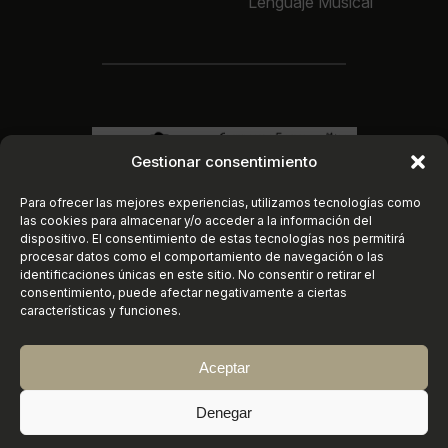
Lenguaje Musical
Gestionar consentimiento
Para ofrecer las mejores experiencias, utilizamos tecnologías como
las cookies para almacenar y/o acceder a la información del
dispositivo. El consentimiento de estas tecnologías nos permitirá
procesar datos como el comportamiento de navegación o las
identificaciones únicas en este sitio. No consentir o retirar el
consentimiento, puede afectar negativamente a ciertas
características y funciones.
Aceptar
Instagram
https://www.faceboo
X
©
2026
Conservatorio Elemental de Música
Denegar
«Joaquín Turina» | Sanlúcar de Barrameda (Cádiz)