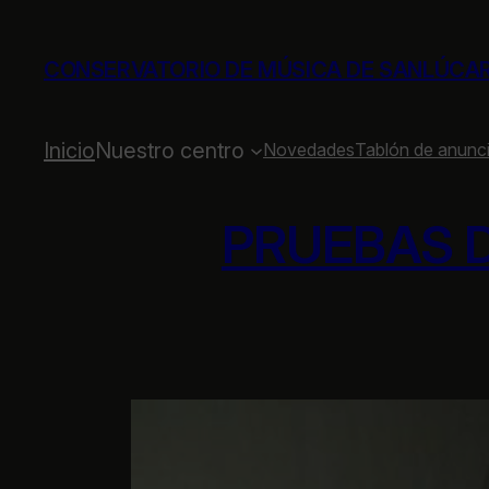
Saltar
al
CONSERVATORIO DE MÚSICA DE SANLÚCA
contenido
Inicio
Nuestro centro
Novedades
Tablón de anunc
PRUEBAS D