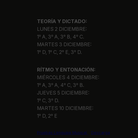
TEORÍA Y DICTADO:
LUNES 2 DICIEMBRE:
1º A, 3º A, 3º B, 4º C.
MARTES 3 DICIEMBRE:
1º D, 1º C, 2º E, 3º D.
RÍTMO Y ENTONACIÓN:
MIÉRCOLES 4 DICIEMBRE:
1º A, 3º A, 4º C, 3º B.
JUEVES 5 DICIEMBRE:
1º C, 3º D.
MARTES 10 DICIEMBRE:
1º D, 2º E
Pruebas Lenguaje Musical
Descarga