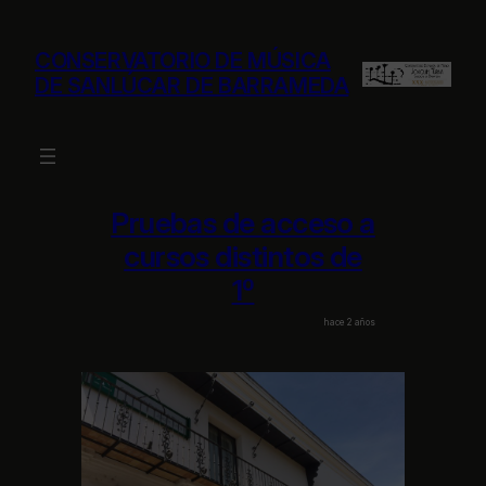
Saltar
al
CONSERVATORIO DE MÚSICA
contenido
DE SANLÚCAR DE BARRAMEDA
Pruebas de acceso a
cursos distintos de
1º
hace 2 años