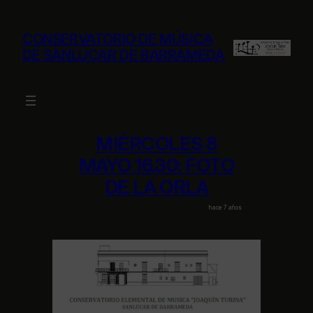
Saltar
al
CONSERVATORIO DE MÚSICA
contenido
DE SANLÚCAR DE BARRAMEDA
MIÉRCOLES 8
MAYO 16.30: FOTO
DE LA ORLA
hace 7 años