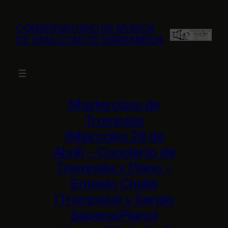
Saltar
al
CONSERVATORIO DE MÚSICA
contenido
DE SANLÚCAR DE BARRAMEDA
Masterclass de
Trompeta
(Miércoles 29 de
Abril) – Concierto de
Trompeta y Piano –
Ernesto Chuliá
(Trompeta) y Sergio
Sapena(Piano)