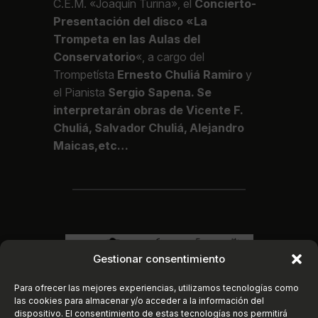
C.E.M. «Joaquín Turina», el
Concierto-
Presentación del disco «
La
Trompeta en las Aulas del
Conservatorio
«, a cargo del
Trompetísta
Ernesto Chuliá Ramiro
y
el Pianista
Sergio Sapena. Se
interpretarán obras de Vicente F.
Chuliá, Salvador Chuliá, Alejandro
Maicas,etc…
Gestionar consentimiento
Para ofrecer las mejores experiencias, utilizamos tecnologías como
las cookies para almacenar y/o acceder a la información del
dispositivo. El consentimiento de estas tecnologías nos permitirá