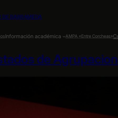
R DE BARRAMEDA
Información académica
C
ios
AMPA «Entre Corcheas»
istados de Agrupacio