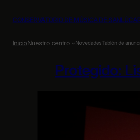
Saltar
al
CONSERVATORIO DE MÚSICA DE SANLÚCA
contenido
Inicio
Nuestro centro
Novedades
Tablón de anunc
Protegido: L