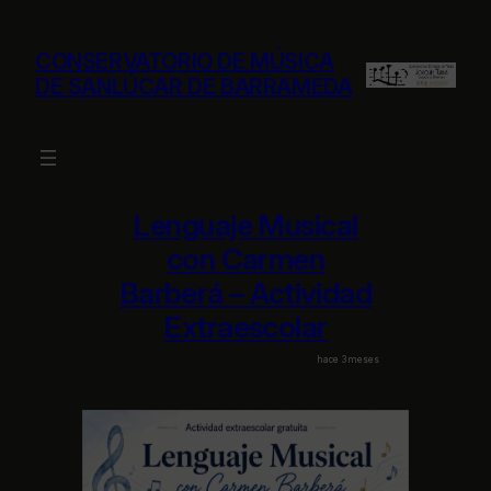
Saltar
al
CONSERVATORIO DE MÚSICA
contenido
DE SANLÚCAR DE BARRAMEDA
Lenguaje Musical
con Carmen
Barberá – Actividad
Extraescolar
hace 3 meses