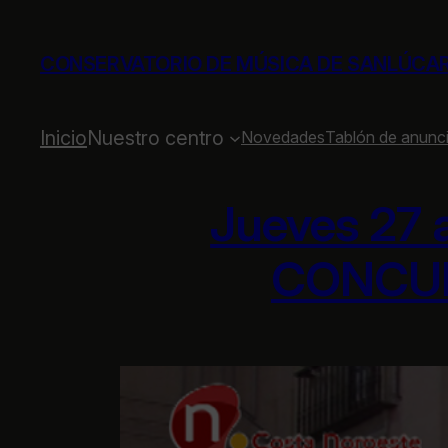
Saltar
al
CONSERVATORIO DE MÚSICA DE SANLÚCA
contenido
Inicio
Nuestro centro
Novedades
Tablón de anunc
Jueves 27 
CONCUR