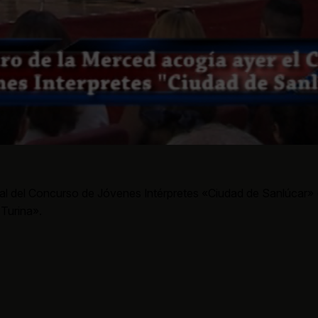
inal del Concurso de Jóvenes Intérpretes «Ciudad de Sanlúcar» 
 Turina».