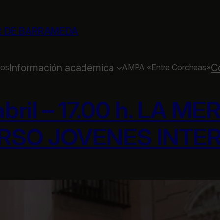
R DE BARRAMEDA
Información académica
C
ios
AMPA «Entre Corcheas»
abril – 17.00 h. LA M
SO JOVENES INTE