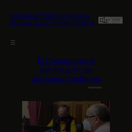
Saltar
al
CONSERVATORIO DE MÚSICA
contenido
DE SANLÚCAR DE BARRAMEDA
El Conservatorio
participa en las
Jornadas Cecilianas
hace 6 años