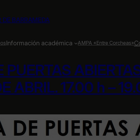
R DE BARRAMEDA
Información académica
C
ios
AMPA «Entre Corcheas»
 PUERTAS ABIERTA
E ABRIL. 17.00 h – 19