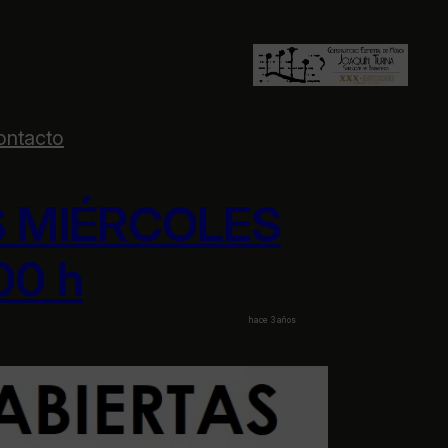
ontacto
S MIÉRCOLES
.00 h
hace 3 años