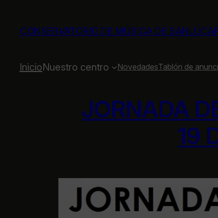
Saltar
al
CONSERVATORIO DE MÚSICA DE SANLÚCA
contenido
Inicio
Nuestro centro
Novedades
Tablón de anunc
JORNADA DE
19 D