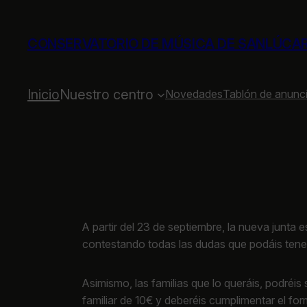
Saltar
al
CONSERVATORIO DE MÚSICA DE SANLÚCA
contenido
Inicio
Nuestro centro
Novedades
Tablón de anunc
A partir del 23 de septiembre, la nueva junta 
contestando todas las dudas que podáis tene
Asimismo, las familias que lo queráis, podréi
familiar de 10€ y deberéis cumplimentar el for