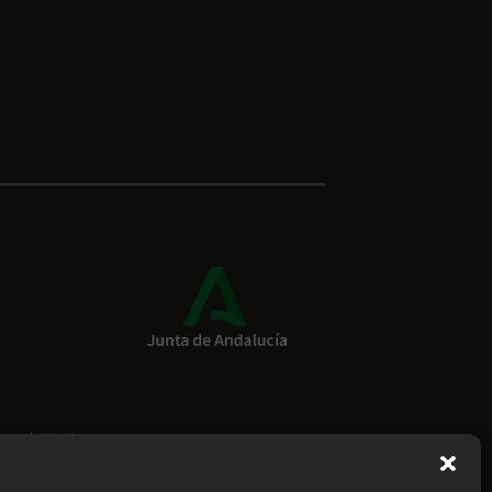
k.com/cemsanlucar
eda (Cádiz)