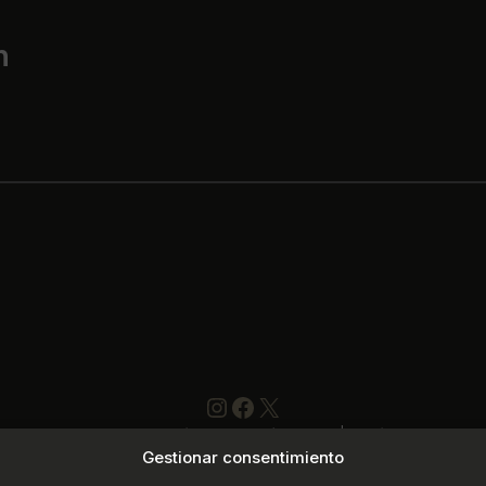
n
Instagram
https://www.faceboo
X
servatorio Elemental de Música «Joaquín Turina» | Sanlúcar de Barram
Gestionar consentimiento