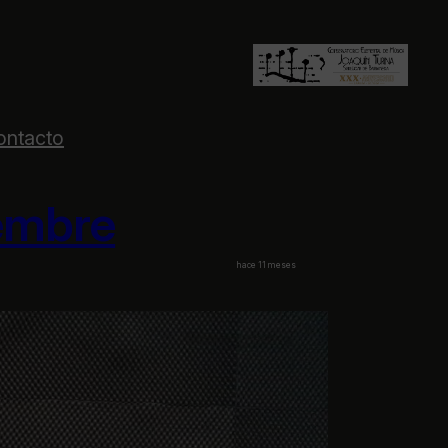
ontacto
iembre
hace 11 meses