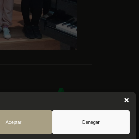
Aceptar
Denegar
k.com/cemsanlucar
eda (Cádiz)