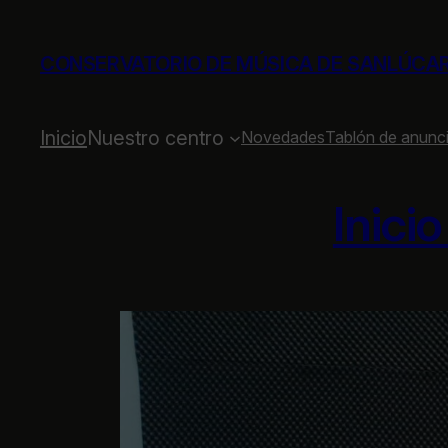
Saltar
al
CONSERVATORIO DE MÚSICA DE SANLÚCA
contenido
Inicio
Nuestro centro
Novedades
Tablón de anunc
Inici