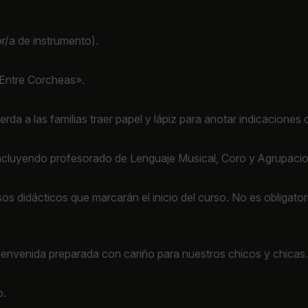
r/a de instrumento).
Entre Corcheas».
uerda a las familias traer papel y lápiz para anotar indicacione
ncluyendo profesorado de Lenguaje Musical, Coro y Agrupacion
s didácticos que marcarán el inicio del curso. No es obligatorio 
bienvenida preparada con cariño para nuestros chicos y chicas.
o.