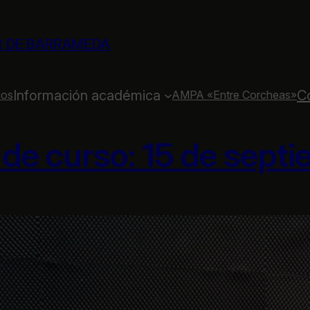
R DE BARRAMEDA
Información académica
C
ios
AMPA «Entre Corcheas»
o de curso: 15 de sept