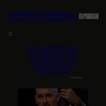
Saltar
al
CONSERVATORIO DE MÚSICA
contenido
DE SANLÚCAR DE BARRAMEDA
ENCUENTRO DEL
ALUMNADO DE
GUITARRA CON
PACO SECO
hace 4 años