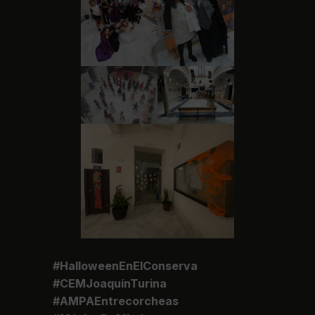
#HalloweenEnElConserva
#CEMJoaquínTurina
#AMPAEntrecorcheas