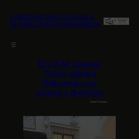
Saltar
al
CONSERVATORIO DE MÚSICA
contenido
DE SANLÚCAR DE BARRAMEDA
El C.E.M. ‘Joaquín
Turina’ celebra
Halloween con
música y diversión
hace 9 meses