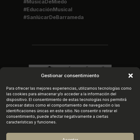
#MúsicaDeMiedo
#EducaciónMusical
#SanlúcarDeBarrameda
Gestionar consentimiento
Para ofrecer las mejores experiencias, utilizamos tecnologías como
las cookies para almacenar y/o acceder a la información del
dispositivo. El consentimiento de estas tecnologías nos permitirá
procesar datos como el comportamiento de navegación o las
identificaciones únicas en este sitio. No consentir o retirar el
consentimiento, puede afectar negativamente a ciertas
características y funciones.
Aceptar