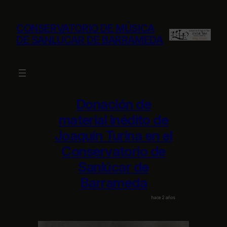
Saltar
al
CONSERVATORIO DE MÚSICA
contenido
DE SANLÚCAR DE BARRAMEDA
Donación de
material inédito de
Joaquín Turina en el
Conservatorio de
Sanlúcar de
Barrameda
hace 2 años