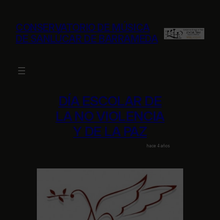
Saltar
al
CONSERVATORIO DE MÚSICA
contenido
DE SANLÚCAR DE BARRAMEDA
DÍA ESCOLAR DE
LA NO VIOLENCIA
Y DE LA PAZ
hace 4 años