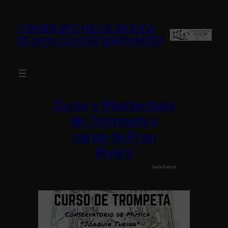
Saltar
al
CONSERVATORIO DE MÚSICA
contenido
DE SANLÚCAR DE BARRAMEDA
Curso y Masterclass
de Trompeta a
cargo de Fran
Rivero
hace 8 años