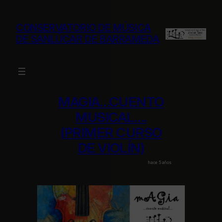
Saltar
al
CONSERVATORIO DE MÚSICA
contenido
DE SANLÚCAR DE BARRAMEDA
MAGIA…CUENTO
MUSICAL….
(PRIMER CURSO
DE VIOLÍN)
hace 5 años