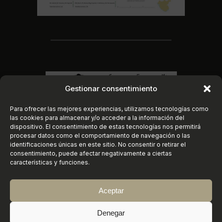
Gestionar consentimiento
Para ofrecer las mejores experiencias, utilizamos tecnologías como
las cookies para almacenar y/o acceder a la información del
dispositivo. El consentimiento de estas tecnologías nos permitirá
procesar datos como el comportamiento de navegación o las
identificaciones únicas en este sitio. No consentir o retirar el
consentimiento, puede afectar negativamente a ciertas
características y funciones.
Aceptar
Instagram
https://www.faceboo
X
©
2026
Conservatorio Elemental de Música
Denegar
«Joaquín Turina» | Sanlúcar de Barrameda (Cádiz)