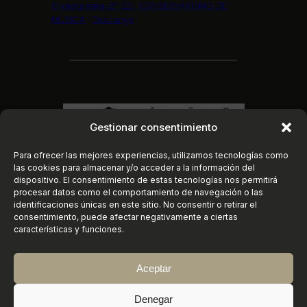
Cronograma-21-22- CONSERVATORIO DE
MÚSICA
Descarga
Gestionar consentimiento
Para ofrecer las mejores experiencias, utilizamos tecnologías como
las cookies para almacenar y/o acceder a la información del
dispositivo. El consentimiento de estas tecnologías nos permitirá
procesar datos como el comportamiento de navegación o las
identificaciones únicas en este sitio. No consentir o retirar el
consentimiento, puede afectar negativamente a ciertas
características y funciones.
Aceptar
Instagram
https://www.faceboo
X
©
2026
Conservatorio Elemental de Música
Denegar
«Joaquín Turina» | Sanlúcar de Barrameda (Cádiz)