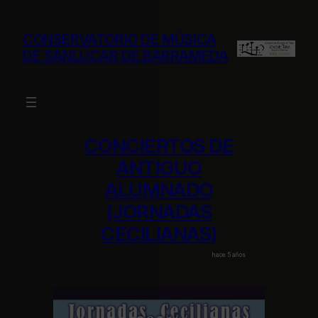
Saltar
al
CONSERVATORIO DE MÚSICA
contenido
DE SANLÚCAR DE BARRAMEDA
CONCIERTOS DE
ANTIGUO
ALUMNADO
(JORNADAS
CECILIANAS)
hace 5 años