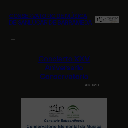
Saltar
al
CONSERVATORIO DE MÚSICA
contenido
DE SANLÚCAR DE BARRAMEDA
Concierto XXV
Aniversario
Conservatorio
hace 11 años