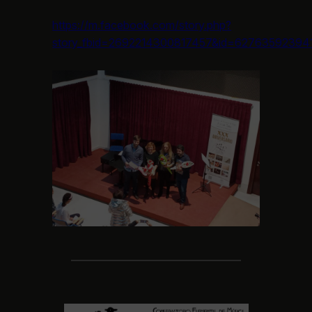
https://m.facebook.com/story.php?
story_fbid=2692214300817457&id=62763592394