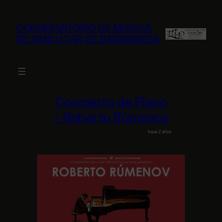
Saltar
al
CONSERVATORIO DE MÚSICA
contenido
DE SANLÚCAR DE BARRAMEDA
Concierto de Piano
– Roberto Rúmenov
hace 2 años