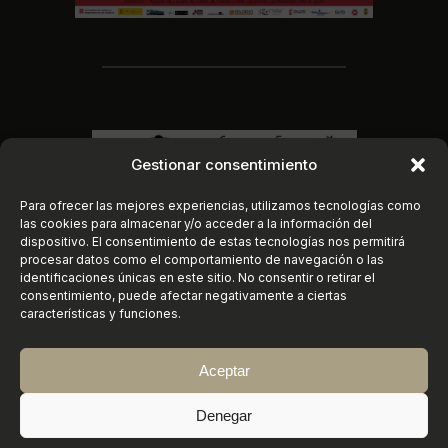
Gestionar consentimiento
Para ofrecer las mejores experiencias, utilizamos tecnologías como
las cookies para almacenar y/o acceder a la información del
dispositivo. El consentimiento de estas tecnologías nos permitirá
procesar datos como el comportamiento de navegación o las
identificaciones únicas en este sitio. No consentir o retirar el
consentimiento, puede afectar negativamente a ciertas
características y funciones.
Aceptar
Instagram
https://www.faceboo
X
©
2026
Conservatorio Elemental de Música
Denegar
«Joaquín Turina» | Sanlúcar de Barrameda (Cádiz)