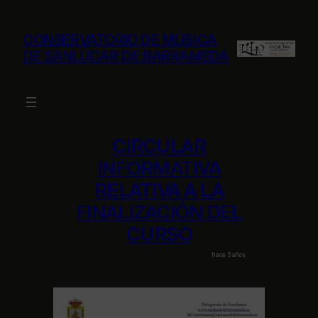
Saltar
al
CONSERVATORIO DE MÚSICA
contenido
DE SANLÚCAR DE BARRAMEDA
CIRCULAR
INFORMATIVA
RELATIVA A LA
FINALIZACIÓN DEL
CURSO
hace 5 años