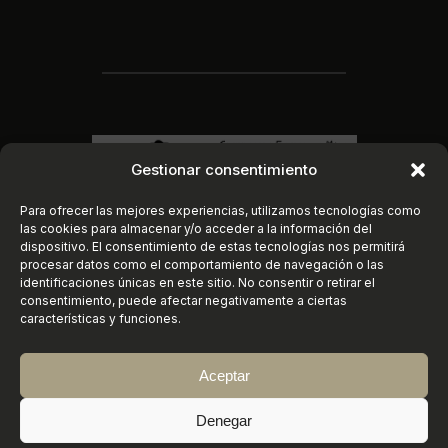
Gestionar consentimiento
Para ofrecer las mejores experiencias, utilizamos tecnologías como
las cookies para almacenar y/o acceder a la información del
dispositivo. El consentimiento de estas tecnologías nos permitirá
procesar datos como el comportamiento de navegación o las
identificaciones únicas en este sitio. No consentir o retirar el
consentimiento, puede afectar negativamente a ciertas
características y funciones.
Aceptar
Instagram
https://www.faceboo
X
©
2026
Conservatorio Elemental de Música
Denegar
«Joaquín Turina» | Sanlúcar de Barrameda (Cádiz)