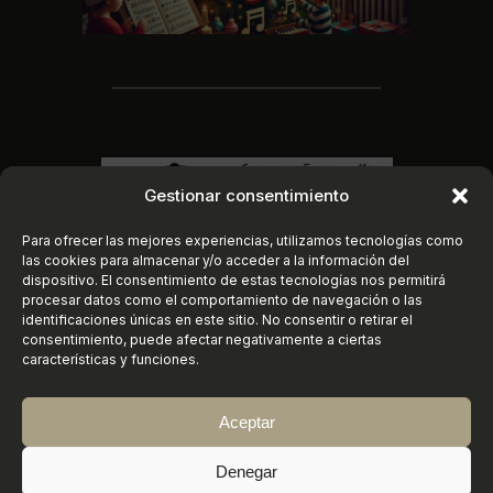
Gestionar consentimiento
Para ofrecer las mejores experiencias, utilizamos tecnologías como
las cookies para almacenar y/o acceder a la información del
dispositivo. El consentimiento de estas tecnologías nos permitirá
procesar datos como el comportamiento de navegación o las
identificaciones únicas en este sitio. No consentir o retirar el
consentimiento, puede afectar negativamente a ciertas
características y funciones.
Aceptar
Instagram
https://www.faceboo
X
©
2026
Conservatorio Elemental de Música
Denegar
«Joaquín Turina» | Sanlúcar de Barrameda (Cádiz)