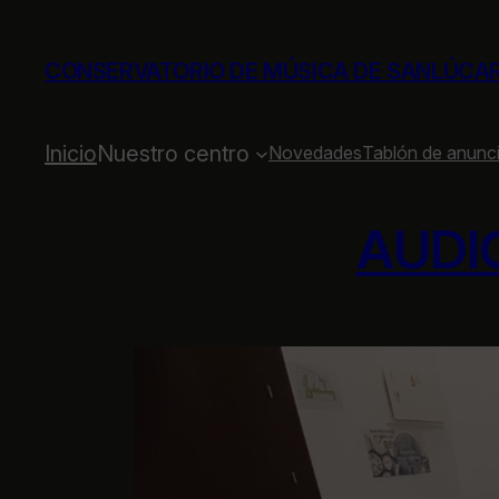
Saltar
al
CONSERVATORIO DE MÚSICA DE SANLÚCA
contenido
Inicio
Nuestro centro
Novedades
Tablón de anunc
AUDI