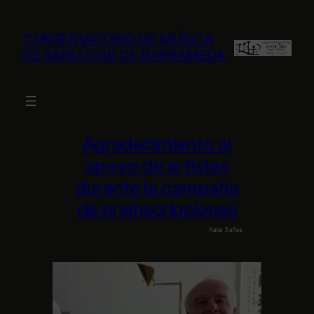
Saltar
al
CONSERVATORIO DE MÚSICA
contenido
DE SANLÚCAR DE BARRAMEDA
Agradecimiento al
apoyo de artistas
durante la campaña
de preinscripciones
hace 3 años