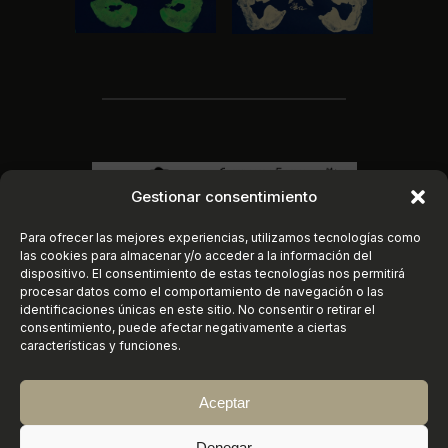
Gestionar consentimiento
Para ofrecer las mejores experiencias, utilizamos tecnologías como
las cookies para almacenar y/o acceder a la información del
dispositivo. El consentimiento de estas tecnologías nos permitirá
procesar datos como el comportamiento de navegación o las
identificaciones únicas en este sitio. No consentir o retirar el
consentimiento, puede afectar negativamente a ciertas
características y funciones.
Aceptar
Instagram
https://www.faceboo
X
©
2026
Conservatorio Elemental de Música
Denegar