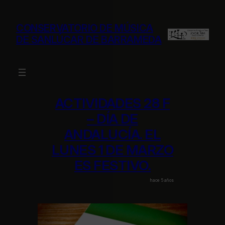
Saltar
al
CONSERVATORIO DE MÚSICA
contenido
DE SANLÚCAR DE BARRAMEDA
ACTIVIDADES 28 F
– DÍA DE
ANDALUCÍA. EL
LUNES 1 DE MARZO
ES FESTIVO.
hace 5 años